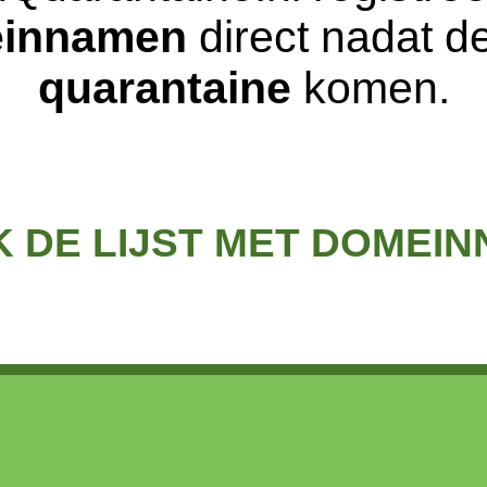
innamen
direct nadat de
quarantaine
komen.
K DE LIJST MET DOMEI