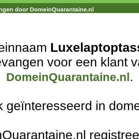
angen door DomeinQuarantaine.nl
einnaam
Luxelaptoptas
vangen voor een klant 
.
DomeinQuarantaine.nl
k geïnteresseerd in do
Quarantaine.nl registree