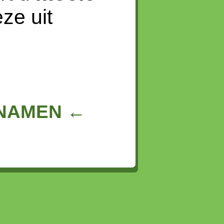
ze uit
NNAMEN ←